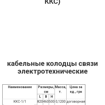
ККС)
кабельные колодцы связи
электротехнические
Наименование
Размеры,
Масса,
Цена за
см
т.
ед., грн
L
B
Н
ККС-1/1
820
460
500
0,1200
договорная