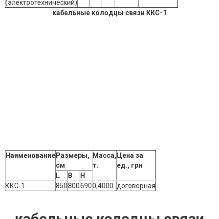
(электротехнический)
кабельные колодцы связи ККС-1
Наименование
Размеры,
Масса,
Цена за
см
т.
ед., грн
L
B
Н
ККС-1
850
800
690
0,4000
договорная
кабельные колодцы связи