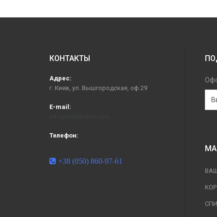
КОНТАКТЫ
ПО
Адрес:
Офо
г. Киев, ул. Вышгородская, оф.29
E-mail:
info@metallstroi.com
Телефон:
МА
+38 (050) 860-97-61
ВА
КО
СПИ