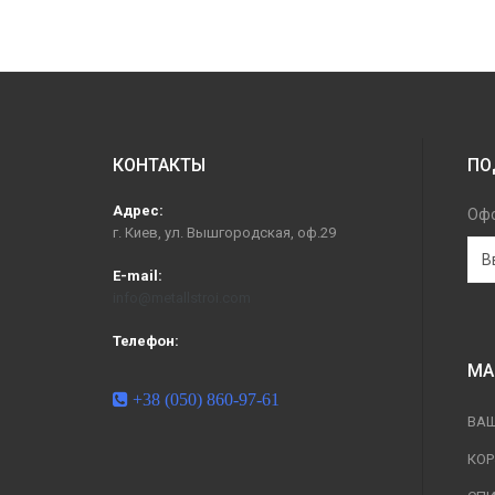
КОНТАКТЫ
ПО
Адрес:
Офо
г. Киев, ул. Вышгородская, оф.29
E-mail:
info@metallstroi.com
Телефон:
МА
+38 (050) 860-97-61
ВА
КО