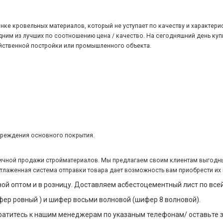
нке кровельных материалов, который не уступает по качеству и характери
ним из лучших по соотношению цена / качество. На сегодняшний день купи
йственной постройки или промышленного объекта.
вреждения основного покрытия.
зничной продажи стройматериалов. Мы предлагаем своим клиентам выгодны
отлаженная система отправки товара дает возможность вам приобрести их 
й оптом и в розницу. Доставляем асбестоцементный лист по всей
ер ровный ) и шифер восьми волновой (шифер 8 волновой).
ратитесь к нашим менеджерам по указаным телефонам/ оставьте з