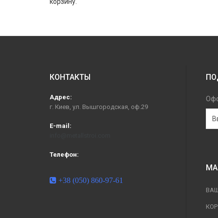
корзину.
КОНТАКТЫ
ПО
Адрес:
Офо
г. Киев, ул. Вышгородская, оф.29
E-mail:
info@metallstroi.com
Телефон:
МА
+38 (050) 860-97-61
ВА
КО