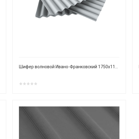
Шифер волновой Ивано-Франковский 1750х1130х5,8 мм асбестоцементныий